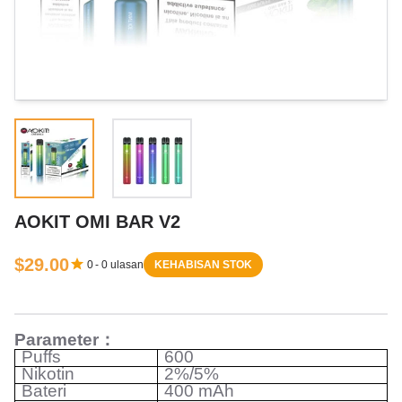
AOKIT OMI BAR V2
$29.00
0
-
0
ulasan
KEHABISAN STOK
Parameter
：
Puffs
600
Nikotin
2%/5%
Bateri
400 mAh