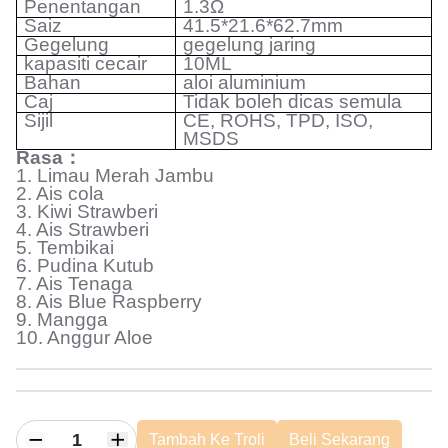
Penentangan
1.3Ω
Saiz
41.5*21.6*62.7mm
Gegelung
gegelung jaring
kapasiti cecair
10ML
Bahan
aloi aluminium
Caj
Tidak boleh dicas semula
Sijil
CE, ROHS, TPD, ISO,
MSDS
Rasa
：
1. Limau Merah Jambu
2. Ais cola
3. Kiwi Strawberi
4. Ais Strawberi
5. Tembikai
6. Pudina Kutub
7. Ais Tenaga
8. Ais Blue Raspberry
9. Mangga
10. Anggur Aloe
Tambah Ke Troli
Beli Sekarang