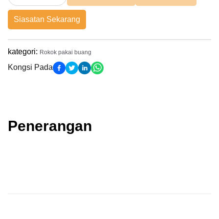
Siasatan Sekarang
kategori
:
Rokok pakai buang
Kongsi Pada
Penerangan