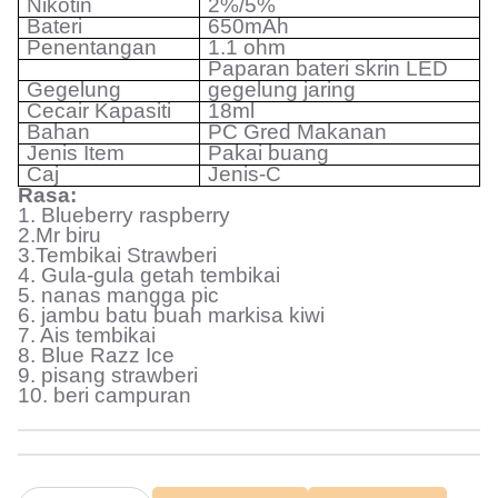
Nikotin
2%/5%
Bateri
650mAh
Penentangan
1.1 ohm
Paparan bateri skrin LED
Gegelung
gegelung jaring
Cecair
Kapasiti
18ml
Bahan
PC Gred Makanan
Jenis Item
Pakai buang
Caj
Jenis-C
Rasa:
1. Blueberry raspberry
2.Mr biru
3.Tembikai Strawberi
4. Gula-gula getah tembikai
5. nanas mangga pic
6. jambu batu buah markisa kiwi
7. Ais tembikai
8. Blue Razz Ice
9. pisang strawberi
10. beri campuran