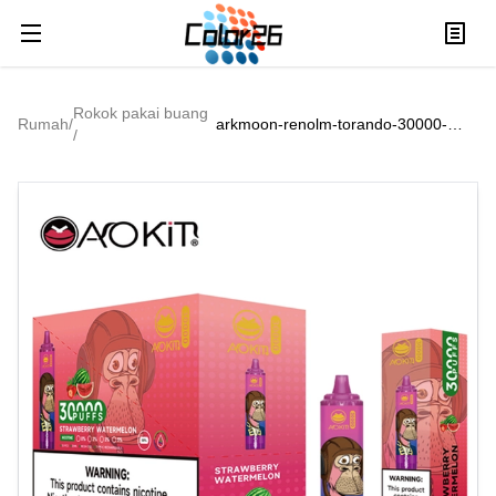
Rokok pakai buang
Rumah
/
arkmoon-renolm-torando-30000-
/
puffs