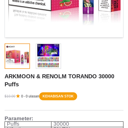
ARKMOON & RENOLM TORANDO 30000
Puffs
$10.00
0
-
0
ulasan
KEHABISAN STOK
Parameter:
Puffs
30000