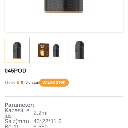
045POD
$10.00
0
-
0
ulasan
DALAM STOK
Parameter:
Kapasiti e-
2.2ml
jus
Saiz(mm)
43*22*11.6
Berat
6.55g