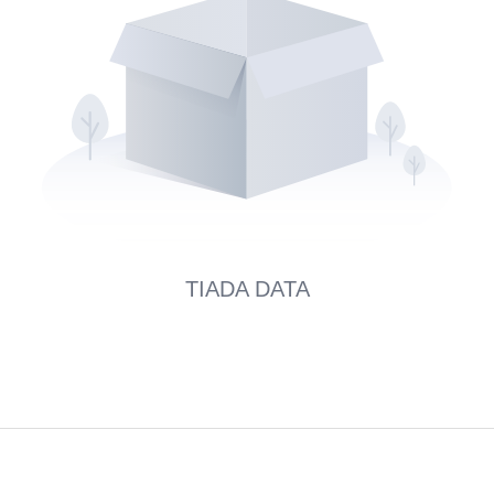
TIADA DATA
Footer