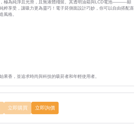
，極為純淨且光滑，且無液體殘留。其透明油箱與LCD電池———-顯
純粹享受，讓吸力更為靈巧！電子菸側面設計巧妙，你可以自由搭配喜
造風格。
始果香，並追求時尚與科技的吸菸者和年輕使用者。
車
立即購買
立即詢價