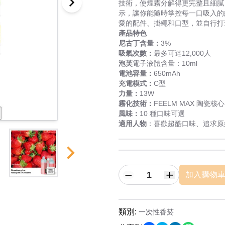
技術，使煙霧分解得更完整且細膩
示，讓你能隨時掌控每一口吸入的
愛的配件、掛繩和口型，並自行打
產品特色
尼古丁含量：
3%
吸氣次數：
最多可達12,000人
泡芙
電子液體含量：10ml
電池容量：
650mAh
充電模式：
C型
力量：
13W
霧化技術：
FEELM MAX 陶瓷核心
風味：
10 種口味可選
適用人物
：喜歡超酷口味、追求原
加入購物
類別
:
一次性香菸