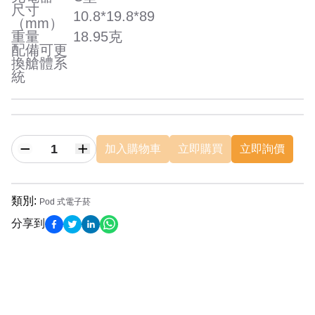
尺寸
10.8*19.8*89
（mm）
重量
18.95克
配備可更
換艙體系
統
加入購物車
立即購買
立即詢價
類別
:
Pod 式電子菸
分享到