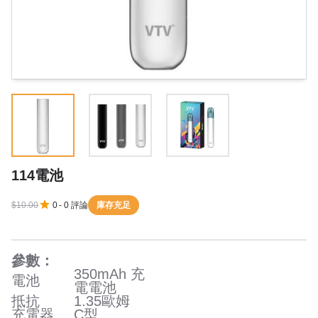
114電池
$10.00
0
-
0
評論
庫存充足
參數：
350mAh 充
電池
電電池
抵抗
1.35歐姆
充電器
C型