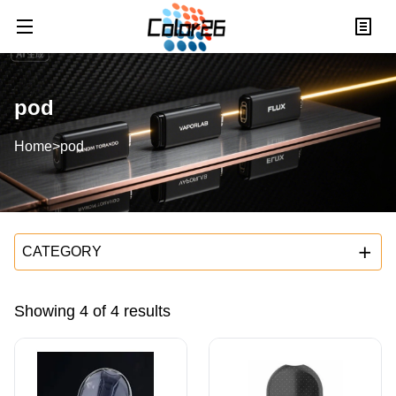
pod
Home
>
pod
CATEGORY
Showing
4
of
4
results